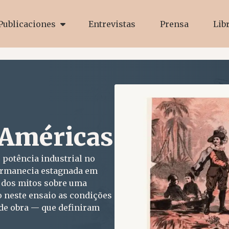
Publicaciones
Entrevistas
Prensa
Lib
 Américas
potência industrial no
permanecia estagnada em
 dos mitos sobre uma
 neste ensaio as condições
 de obra — que definiram