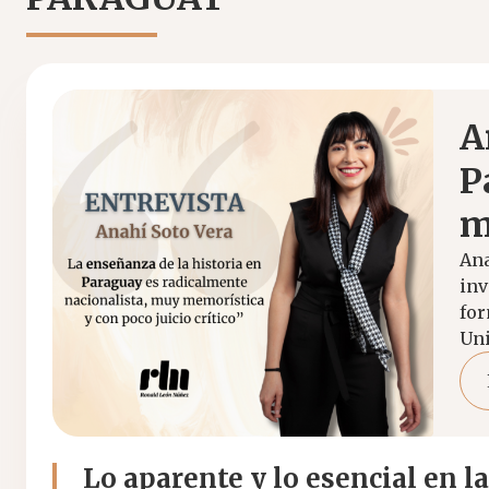
A
P
m
Ana
inv
for
Uni
Lo aparente y lo esencial en la