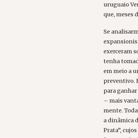
uruguaio Ve
que, meses d
Se analisarm
expansionist
exerceram so
tenha tomado
em meio a u
preventivo. 
para ganhar 
– mais vant
mente. Todav
a dinâmica d
Prata”, cujo