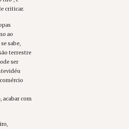
 criticar.
ropas
mo ao
 se sabe,
são terrestre
pode ser
ntevidéu
 comércio
, acabar com
iro,