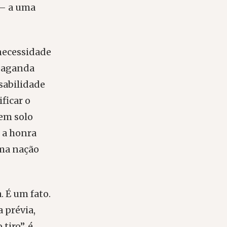
o– a uma
 necessidade
opaganda
nsabilidade
ficar o
 em solo
 a honra
uma nação
. É um fato.
 prévia,
tiro”, é