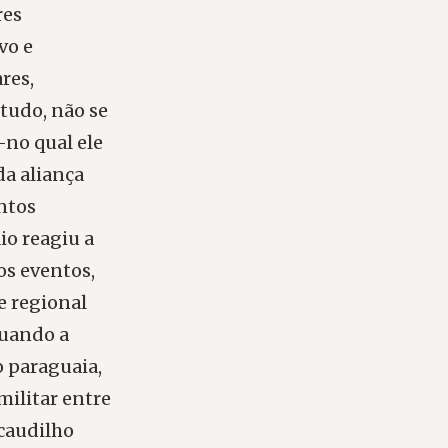
res
vo e
res,
tudo, não se
–no qual ele
da aliança
ntos
io reagiu a
os eventos,
e regional
quando a
o paraguaia,
militar entre
 caudilho