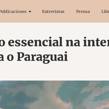
Publicaciones
Entrevistas
Prensa
Lib
o essencial na int
a o Paraguai