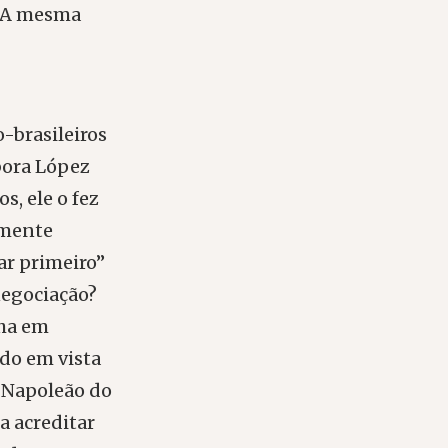
. A mesma
-brasileiros
bora López
s, ele o fez
emente
ar primeiro”
negociação?
nha em
ndo em vista
 “Napoleão do
a acreditar