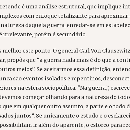
pretende é uma análise estrutural, que implique in
omplexos com enfoque totalizante para aproximar
 natureza daquela guerra, enredar-se em estabelec
é irrelevante, porém é secundário.
melhor este ponto. O general Carl Von Clausewitz,
tar, propôs que “a guerra nada mais é do que a con
 outros meios”. Se aceitarmos essa definição, ent
unca são eventos isolados e repentinos, desconec
iores na esfera sociopolítica. “Na guerra,”, escreve
“devemos começar olhando para a natureza do todo
o que em qualquer outro assunto, a parte e o todo 
ados juntos”. Se unicamente o estudo e o esclare
possibilitam ir além do aparente, o esforço para re