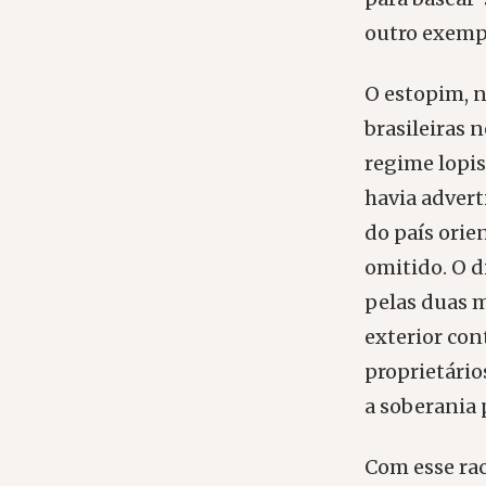
outro exempl
O estopim, n
brasileiras 
regime lopis
havia advert
do país orie
omitido. O d
pelas duas m
exterior con
proprietário
a soberania 
Com esse rac