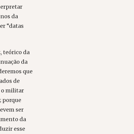
terpretar
-nos da
er “datas
 teórico da
tinuação da
enderemos que
tados de
 o militar
; porque
devem ser
cimento da
duzir esse