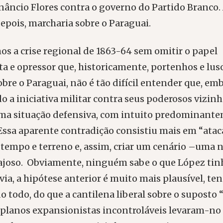
nâncio Flores contra o governo do Partido Branco
epois, marcharia sobre o Paraguai.
os a crise regional de 1863-64 sem omitir o papel
a e opressor que, historicamente, portenhos e luso
bre o Paraguai, não é tão difícil entender que, em
 a iniciativa militar contra seus poderosos vizinho
ma situação defensiva, com intuito predominant
Essa aparente contradição consistiu mais em “atac
tempo e terreno e, assim, criar um cenário –uma 
ajoso. Obviamente, ninguém sabe o que López ti
ia, a hipótese anterior é muito mais plausível, te
o todo, do que a cantilena liberal sobre o suposto
s planos expansionistas incontroláveis levaram-no 