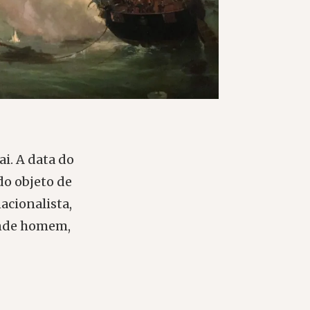
i. A data do
do objeto de
acionalista,
rande homem,