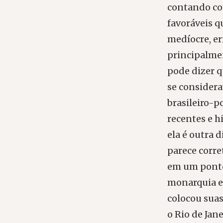
contando co
favoráveis q
medíocre, er
principalme
pode dizer q
se considera
brasileiro-
recentes e h
ela é outra 
parece corre
em um ponto
monarquia es
colocou suas 
o Rio de Jan