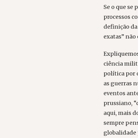
Se o que se 
processos c
definição da
exatas” não 
Expliquemos 
ciência mili
política por
as guerras n
eventos anter
prussiano, 
aqui, mais d
sempre pens
globalidade 