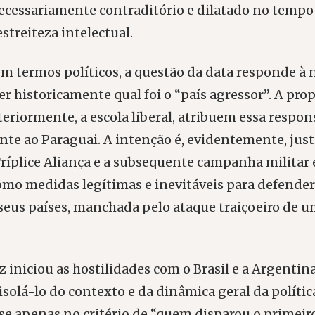
ecessariamente contraditório e dilatado no temp
estreiteza intelectual.
 em termos políticos, a questão da data responde à
er historicamente qual foi o “país agressor”. A pr
steriormente, a escola liberal, atribuem essa respo
te ao Paraguai. A intenção é, evidentemente, justi
ríplice Aliança e a subsequente campanha militar
mo medidas legítimas e inevitáveis para defender
seus países, manchada pelo ataque traiçoeiro de 
 iniciou as hostilidades com o Brasil e a Argentina
isolá-lo do contexto e da dinâmica geral da política
se apenas no critério de “quem disparou o primeiro 