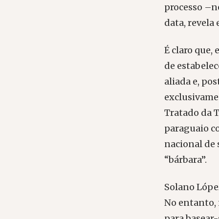
processo –n
data, revela 
É claro que,
de estabelec
aliada e, po
exclusivamen
Tratado da T
paraguaio co
nacional de 
“bárbara”.
Solano López
No entanto, 
para basear-