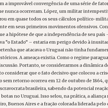
m a improvável convergência de uma série de fato
ue nunca ocorreram. López, um militar intempesti
rou em quase todos os seus cálculos político-milita
nte em seus primeiros movimentos ofensivos. Con
ue a hipótese de que a independência de seu país 
va “o Estado” – estaria em perigo devido à inusita
portenha que atacava o Uruguai não tinha fundame
istóricos. A ameaça existia. Como o regime paragua
discussão. Portanto, se considerarmos a dinâmica d
to considerar que o fato decisivo que colocou a cris
 sem retorno ocorreu em 12 de outubro de 1864, 
cravocrata brasileira, sabendo da potencial reaçã
botas no Uruguai. Isso selou, na prática, a aliança 
eiro, Buenos Aires e a fração colorada liderada pelo