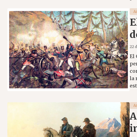
Ar
E
d
22 
El
pe
co
la 
est
Ar
A
i