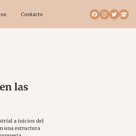
ros
Contacto
en las
rial a inicios del
n una estructura
 supuesta