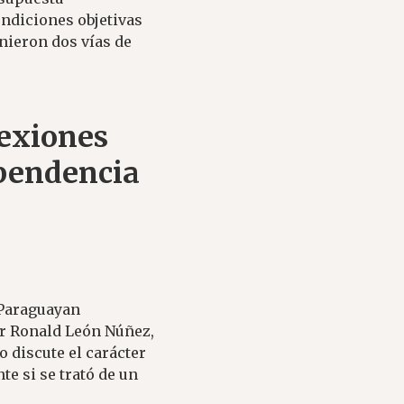
ondiciones objetivas
nieron dos vías de
lexiones
ependencia
 Paraguayan
or Ronald León Núñez,
 discute el carácter
e si se trató de un