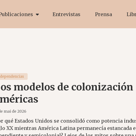
Publicaciones
Entrevistas
Prensa
Lib
ndependencias
os modelos de colonización 
méricas
de mai de 2026
or qué Estados Unidos se consolidó como potencia indust
glo XX mientras América Latina permanecía estancada e
pendiente y semicolonial? Lejos de los mitos sobre una