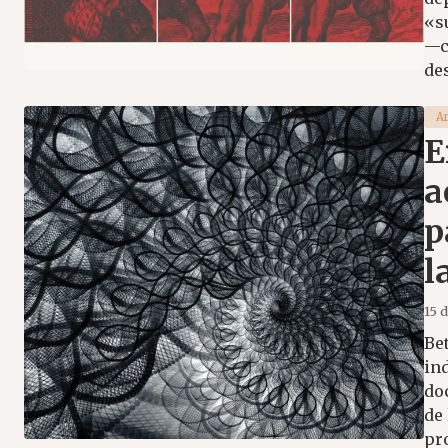
«s
—c
des
A
E
a
p
l
15 
Be
in
do
de
pr