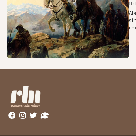
11 
Ab
sin
co