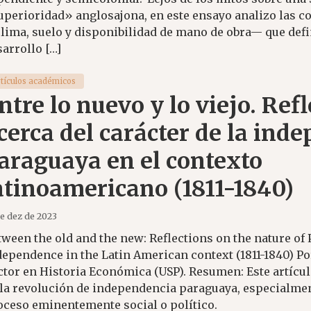
uperioridad» anglosajona, en este ensayo analizo las c
lima, suelo y disponibilidad de mano de obra— que defi
arrollo […]
rtículos académicos
ntre lo nuevo y lo viejo. Ref
cerca del carácter de la ind
araguaya en el contexto
atinoamericano (1811-1840)
de dez de 2023
tween the old and the new: Reflections on the nature of
dependence in the Latin American context (1811-1840) P
ctor en Historia Económica (USP). Resumen: Este artículo
 la revolución de independencia paraguaya, especialment
oceso eminentemente social o político.