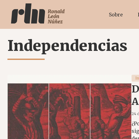
Sobre
Independencias
I
D
A
24 
¿P
si
de