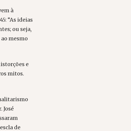
vem à
5: “As ideias
tes; ou seja,
é, ao mesmo
istorções e
ros mitos.
ualitarismo
. José
assaram
escla de