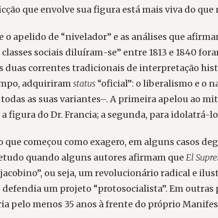
ficção que envolve sua figura está mais viva do que
e o apelido de “nivelador” e as análises que afirm
 classes sociais diluíram-se” entre 1813 e 1840 for
s duas correntes tradicionais de interpretação his
tempo, adquiriram
status
“oficial”: o liberalismo e o 
todas as suas variantes–. A primeira apelou ao mi
a figura do Dr. Francia; a segunda, para idolatrá-lo
 o que começou como exagero, em alguns casos de
bretudo quando alguns autores afirmam que
El Supr
acobino”, ou seja, um revolucionário radical e ilus
 defendia um projeto “protosocialista”. Em outras 
ria pelo menos 35 anos à frente do próprio Manife