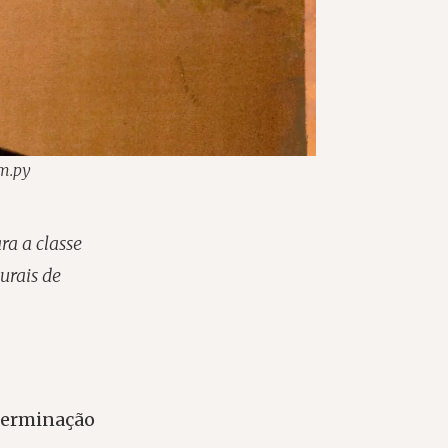
om.py
ra a classe
urais de
eterminação