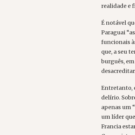
realidade e 
É notável qu
Paraguai “as
funcionais à
que, a seu 
burguês, em 
desacreditar 
Entretanto,
delírio. So
apenas um “j
um líder que
Francia esta