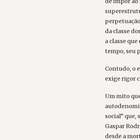
de impor ao
superestrutu
perpetuação 
da classe do
a classe que
tempo, seu 
Contudo, o e
exige rigor 
Um mito que,
autodenomin
social” que,
Gaspar Rodrí
desde a mor