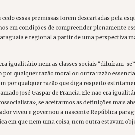
 cedo essas premissas forem descartadas pela esq
mos em condições de compreender plenamente ess
paraguaia e regional a partir de uma perspectiva ma
era igualitário nem as classes sociais “diluíram-se
 por qualquer razão moral ou outra razão essenci
em por qualquer razão que diga respeito estritame
amado José Gaspar de Francia. Ele não era igualitá
ssocialista», se aceitarmos as definições mais ab
tador viveu e governou a nascente República para
rica em que nem uma coisa, nem outra estavam ob