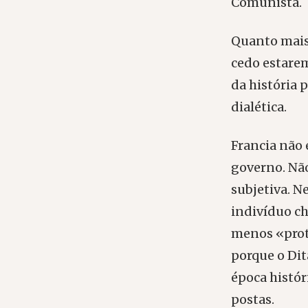
Comunista.
Quanto mais
cedo estare
da história 
dialética.
Francia não 
governo. Não
subjetiva. N
indivíduo ch
menos «proto
porque o Di
época histó
postas.