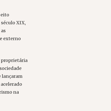
peito
 século XIX,
 as
 e externo
 proprietária
 sociedade
e lançaram
 acelerado
arismo na