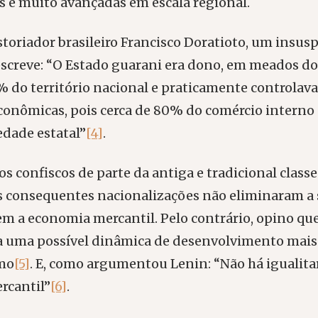
s e muito avançadas em escala regional.
storiador brasileiro Francisco Doratioto, um insus
 escreve: “O Estado guarani era dono, em meados do
 do território nacional e praticamente controlava
conômicas, pois cerca de 80% do comércio interno
dade estatal”
[4]
.
os confiscos de parte da antiga e tradicional classe
as consequentes nacionalizações não eliminaram a
em a economia mercantil. Pelo contrário, opino qu
ra uma possível dinâmica de desenvolvimento mais
smo
[5]
. E, como argumentou Lenin: “Não há igualit
rcantil”
[6]
.