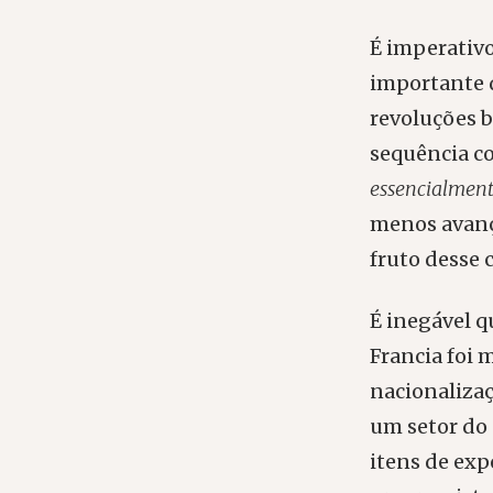
É imperativo
importante d
revoluções 
sequência co
essencialmen
menos avanç
fruto desse 
É inegável qu
Francia foi
nacionalizaç
um setor do 
itens de exp