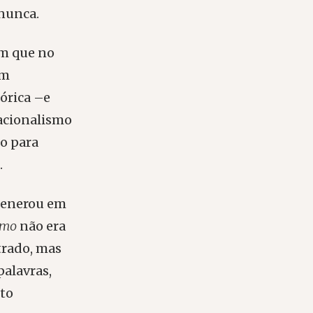
 nunca.
am que no
am
tórica –e
nacionalismo
to para
.
generou em
emo
não era
trado, mas
palavras,
sto