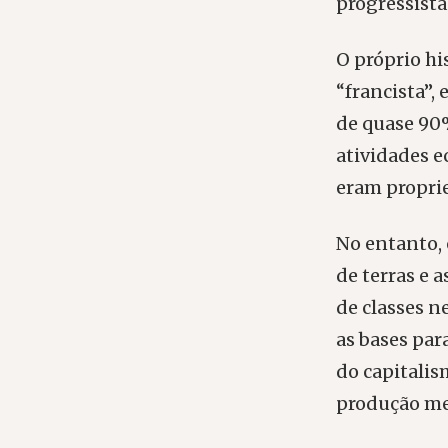
progressista
O próprio hi
“francista”,
de quase 90%
atividades e
eram proprie
No entanto, 
de terras e 
de classes n
as bases pa
do capitali
produção me