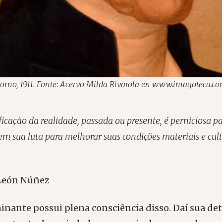
borno, 1911. Fonte: Acervo Milda Rivarola en www.imagoteca.c
ficação da realidade, passada ou presente, é perniciosa pa
m sua luta para melhorar suas condições materiais e cult
León Núñez
inante possui plena consciência disso. Daí sua d