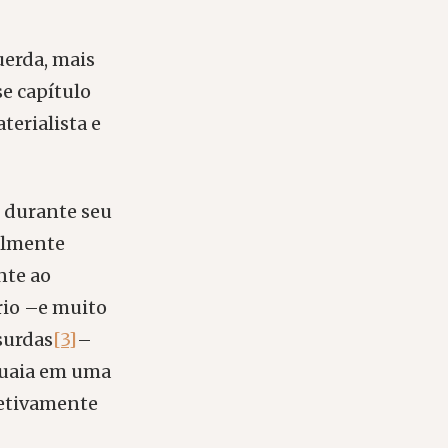
uerda, mais
e capítulo
terialista e
” durante seu
almente
nte ao
rio –e muito
surdas
[3]
–
guaia em uma
jetivamente