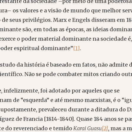
 restante da sociedade –por meio de uma poderosa
ra– os valores e a visão de mundo que melhor ser
de seus privilégios. Marx e Engels disseram em 184
minante são, em todas as épocas, as ideias dominan
 exerce o poder material dominante na sociedade 
poder espiritual dominante”
[1]
.
studo da história é baseado em fatos, não admite d
científico. Não se pode combater mitos criando out
 infelizmente, foi adotado por aqueles que se
am de “esquerda” e até mesmo marxistas, é o “ig
 supostamente, prevaleceu durante a ditadura do Dr
guez de Francia [1814-1840]. Quase 184 anos se p
te do reverenciado e temido
Karai Guasu
[2]
, mas a m