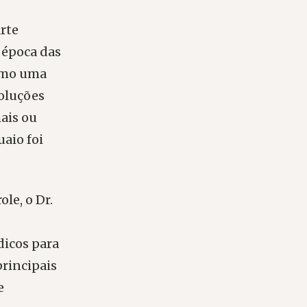
arte
 época das
como uma
voluções
ais ou
aio foi
le, o Dr.
:
dicos para
rincipais
e