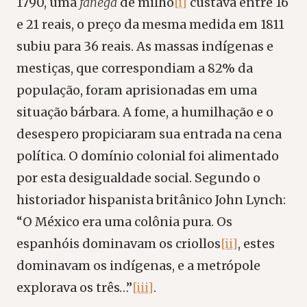
1790, uma
fanega
de milho
[i]
custava entre 16
e 21 reais, o preço da mesma medida em 1811
subiu para 36 reais. As massas indígenas e
mestiças, que correspondiam a 82% da
população, foram aprisionadas em uma
situação bárbara. A fome, a humilhação e o
desespero propiciaram sua entrada na cena
política. O domínio colonial foi alimentado
por esta desigualdade social. Segundo o
historiador hispanista britânico John Lynch:
“O México era uma colônia pura. Os
espanhóis dominavam os criollos
[ii]
, estes
dominavam os indígenas, e a metrópole
explorava os três…”
[iii]
.